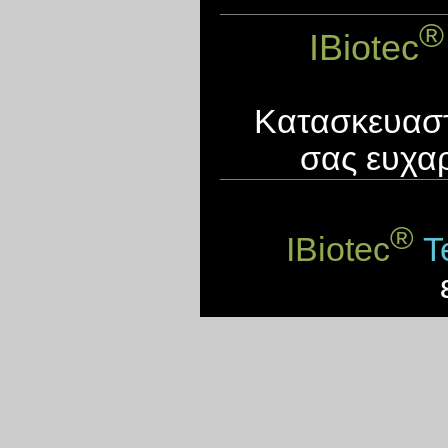
®
IBiotec
Κατασκευαστ
σας ευχαρ
®
IBiotec
Te