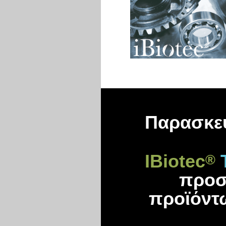
Παρασκευ
IBiotec
T
®
προσ
προϊόντω