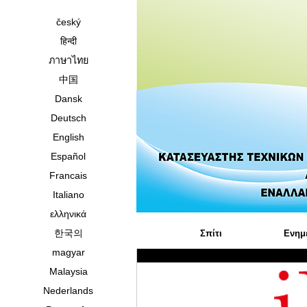
český
हिन्दी
ภาษาไทย
中国
Dansk
Deutsch
English
Español
Francais
Italiano
ελληνικά
한국의
Σπίτι
Ενημε
magyar
Malaysia
Nederlands