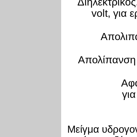
Διηλεκτρικό
volt, για
Απολιπα
Απολίπανση 
Αφ
για
Μείγμα υδρογο