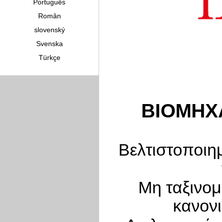
Português
Român
slovenský
Svenska
Türkçe
ΒΙΟΜΗΧ
Βελτιστοποιη
Μη ταξινομ
κανον