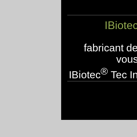
IBiote
fabricant d
vous
®
IBiotec
Tec In