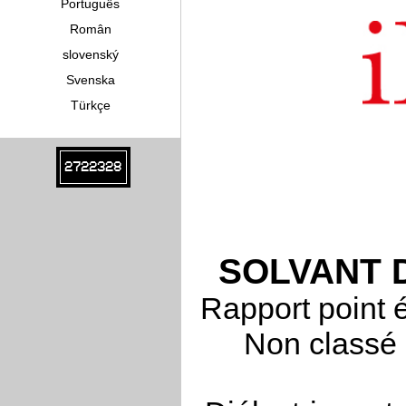
Português
Român
slovenský
Svenska
Türkçe
2722328
SOLVANT 
Rapport point é
Non classé