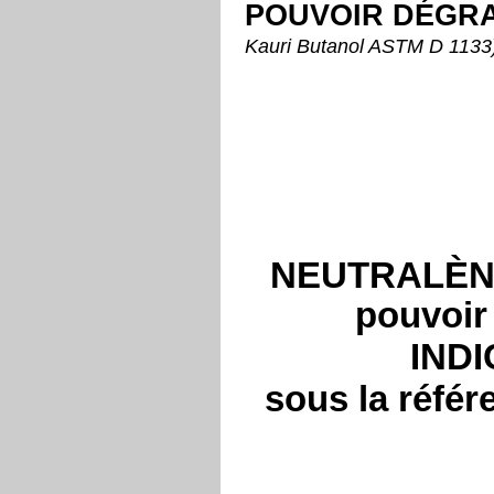
POUVOIR D
É
GRA
Kauri Butanol ASTM D 1133
NEUTRALÈNE 
pouvoi
INDI
sous la réfé