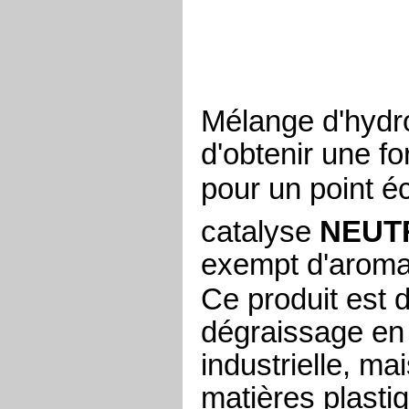
M
élange d'hydr
d'obtenir une fo
pour un point é
catalyse
NEUT
exempt d'aroma
Ce produit est 
dégraissage en
industrielle, ma
matières plastiq