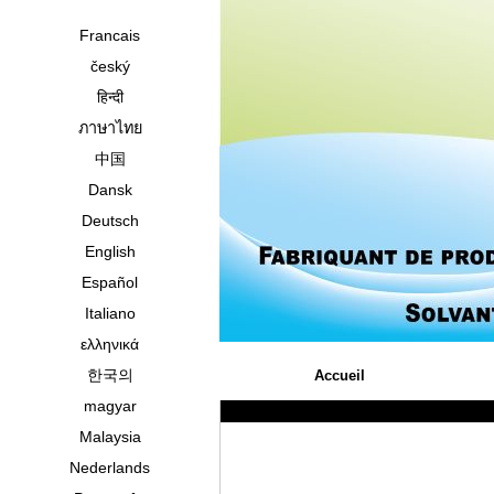
Francais
český
हिन्दी
ภาษาไทย
中国
Dansk
Deutsch
English
Español
Italiano
ελληνικά
한국의
Accueil
magyar
Malaysia
Nederlands